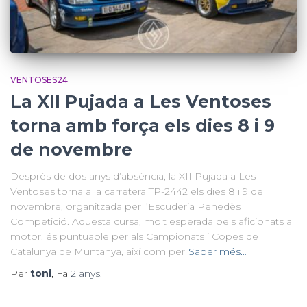
VENTOSES24
La XII Pujada a Les Ventoses
torna amb força els dies 8 i 9
de novembre
Després de dos anys d’absència, la XII Pujada a Les
Ventoses torna a la carretera TP-2442 els dies 8 i 9 de
novembre, organitzada per l’Escuderia Penedès
Competició. Aquesta cursa, molt esperada pels aficionats al
motor, és puntuable per als Campionats i Copes de
Catalunya de Muntanya, així com per
Saber més…
Per
toni
, Fa
2 anys
,