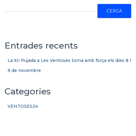
C
e
CERCA
r
c
a
Entrades recents
La XII Pujada a Les Ventoses torna amb força els dies 8 i
9 de novembre
Categories
VENTOSES24